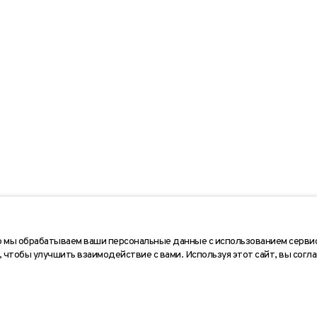
ональных данных
Политика конфиденциальности
Согласие на 
то мы обрабатываем ваши персональные данные с использованием серви
, чтобы улучшить взаимодействие с вами. Используя этот сайт, вы согла
публичной офертой. Обращаем ваше внимание на то, что данный интернет-сайт, а 
сключительно информационный характер и ни при каких условиях не является пуб
кого кодекса Российской Федерации. Для получения подробной информации о нал
тесь к менеджеру сайта с помощью специальной формы связи или по телефону +7 (9