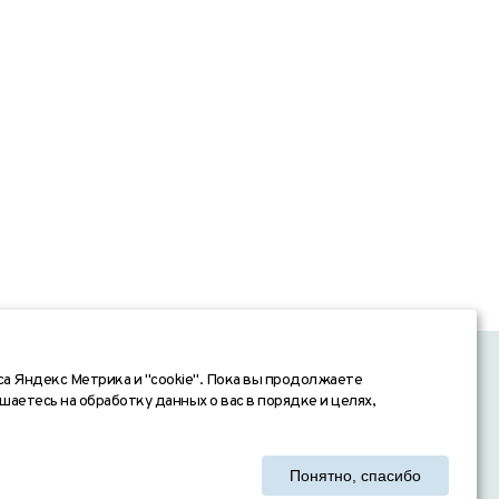
получение рекламных рассылок
са Яндекс Метрика и "cookie". Пока вы продолжаете
шаетесь на обработку данных о вас в порядке и целях,
также вся информация о товарах и ценах,
личной офертой, определяемой
ичии и стоимости указанных товаров и
Понятно, спасибо
18) 666-94-14