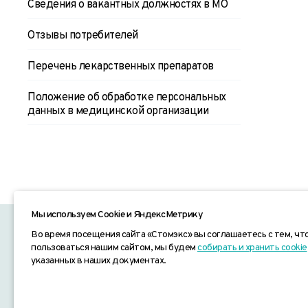
Сведения о вакантных должностях в МО
Отзывы потребителей
Перечень лекарственных препаратов
Положение об обработке персональных
данных в медицинской организации
Мы используем Сookie и ЯндексМетрику
«СТОМЭКС» © 2026
Согласие на обработку перс
Во время посещения сайта «Стомэкс» вы соглашаетесь с тем, ч
пользоваться нашим сайтом, мы будем
собирать и хранить cookie
указанных в наших документах.
Информация на сайте не является 
предоставленная на нём, носит и
положениями Статьи 437 Гражданс
(или) услуг, пожалуйста, обращай