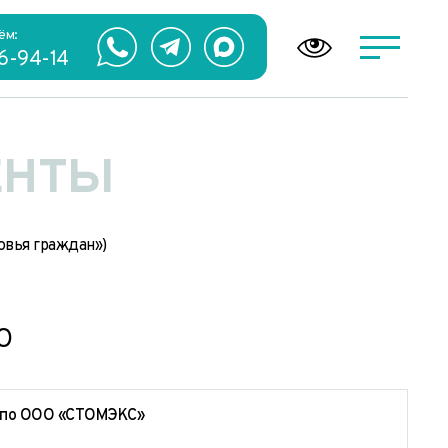
ём:
66-94-14
ЕНТЫ
овья граждан»)
О
й по ООО «СТОМЭКС»