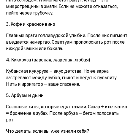
пить со льдом. И многие его грызут. А лед — это
микротрещины в эмали. Если не можете отказаться,
пейте через трубочку.
3. Кофе и красное вино
Главные враги голливудской улыбки. После них пигмент
въедается намертво. Советуем прополоскать рот после
каждой чашки или бокала.
4. Кукуруза (вареная, жареная, любая)
Кубанская кукуруза — вкус детства. Но ее зерна
застревают между зубов, гниют и ведут к пульпиту.
Нить и ирригатор — ваше спасение.
5. Арбузы и дыни
Сезонные хиты, которые едят тазами. Сахар + клетчатка
= брожение в зубах. После арбуза — бегом полоскать
рот.
Что делать, если вы уже узнали себя?