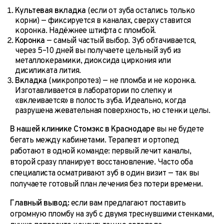
Культевая вкладка
(если от зуба остались только
корни) — фиксируется в каналах, сверху ставится
коронка. Надёжнее штифта с пломбой.
Коронка
— самый частый выбор. Зуб обтачивается,
через 5–10 дней вы получаете цельный зуб из
металлокерамики, диоксида циркония или
дисиликата лития.
Вкладка
(микропротез) — не пломба и не коронка.
Изготавливается в лаборатории по слепку и
«вклеивается» в полость зуба. Идеально, когда
разрушена жевательная поверхность, но стенки целы.
В нашей клинике Стомэкс в Краснодаре
вы не будете
бегать между кабинетами. Терапевт и ортопед
работают в одной команде: первый лечит каналы,
второй сразу планирует восстановление. Часто оба
специалиста осматривают зуб в один визит — так вы
получаете готовый план лечения без потери времени.
Главный вывод:
если вам предлагают поставить
огромную пломбу на зуб с двумя треснувшими стенками,