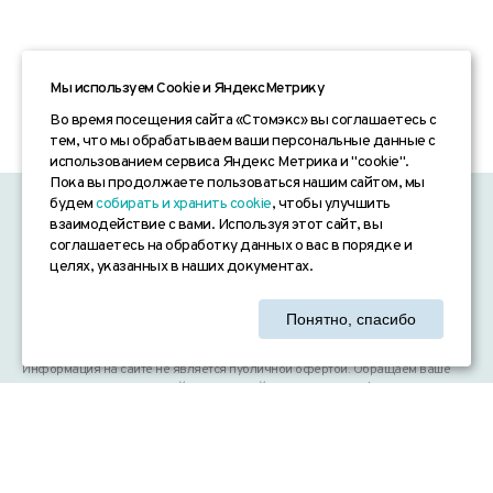
Мы используем Сookie и ЯндексМетрику
Во время посещения сайта «Стомэкс» вы соглашаетесь с
тем, что мы обрабатываем ваши персональные данные с
использованием сервиса Яндекс Метрика и "cookie".
Пока вы продолжаете пользоваться нашим сайтом, мы
будем
собирать и хранить cookie
, чтобы улучшить
«СТОМЭКС» © 2026
взаимодействие с вами. Используя этот сайт, вы
соглашаетесь на обработку данных о вас в порядке и
Согласие на обработку персональных данных
целях, указанных в наших документах.
Политика конфиденциальности
Понятно, спасибо
Согласие на получение рекламных рассылок
Информация на сайте не является публичной офертой. Обращаем ваше
внимание на то, что данный интернет-сайт, а также вся информация о
товарах и ценах, предоставленная на нём, носит исключительно
информационный характер и ни при каких условиях не является
публичной офертой, определяемой положениями Статьи 437 Гражданского
кодекса Российской Федерации. Для получения подробной информации о
наличии и стоимости указанных товаров и (или) услуг, пожалуйста,