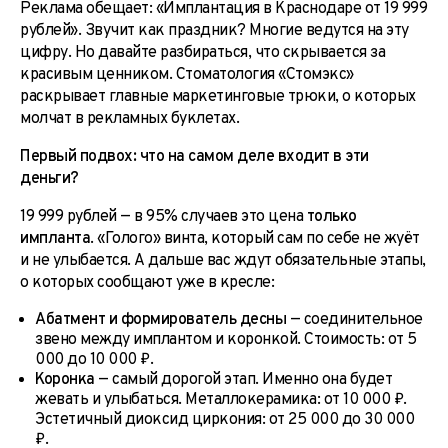
Реклама обещает: «Имплантация в Краснодаре от 19 999
рублей». Звучит как праздник? Многие ведутся на эту
цифру. Но давайте разбираться, что скрывается за
красивым ценником. Стоматология «Стомэкс»
раскрывает главные маркетинговые трюки, о которых
молчат в рекламных буклетах.
Первый подвох: что на самом деле входит в эти
деньги?
19 999 рублей — в 95% случаев это цена
только
импланта
. «Голого» винта, который сам по себе не жуёт
и не улыбается. А дальше вас ждут обязательные этапы,
о которых сообщают уже в кресле:
Абатмент и формирователь десны
— соединительное
звено между имплантом и коронкой. Стоимость: от 5
000 до 10 000 ₽.
Коронка
— самый дорогой этап. Именно она будет
жевать и улыбаться. Металлокерамика: от 10 000 ₽.
Эстетичный диоксид циркония: от 25 000 до 30 000
₽.