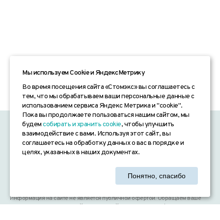
Мы используем Сookie и ЯндексМетрику
Во время посещения сайта «Стомэкс» вы соглашаетесь с
тем, что мы обрабатываем ваши персональные данные с
использованием сервиса Яндекс Метрика и "cookie".
Пока вы продолжаете пользоваться нашим сайтом, мы
будем
собирать и хранить cookie
, чтобы улучшить
«СТОМЭКС» © 2026
взаимодействие с вами. Используя этот сайт, вы
соглашаетесь на обработку данных о вас в порядке и
Согласие на обработку персональных данных
целях, указанных в наших документах.
Политика конфиденциальности
Понятно, спасибо
Согласие на получение рекламных рассылок
Информация на сайте не является публичной офертой. Обращаем ваше
внимание на то, что данный интернет-сайт, а также вся информация о
товарах и ценах, предоставленная на нём, носит исключительно